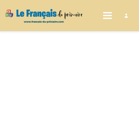
Toggle nav