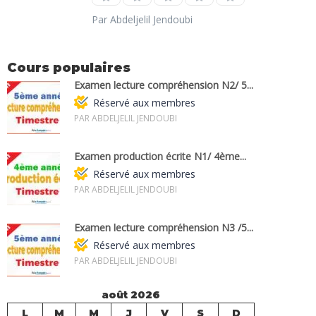
Par Abdeljelil Jendoubi
Cours populaires
Examen lecture compréhension N2/ 5...
Réservé aux membres
PAR ABDELJELIL JENDOUBI
Examen production écrite N1/ 4ème...
Réservé aux membres
PAR ABDELJELIL JENDOUBI
Examen lecture compréhension N3 /5...
Réservé aux membres
PAR ABDELJELIL JENDOUBI
août 2026
L
M
M
J
V
S
D