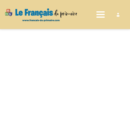
Toggle nav