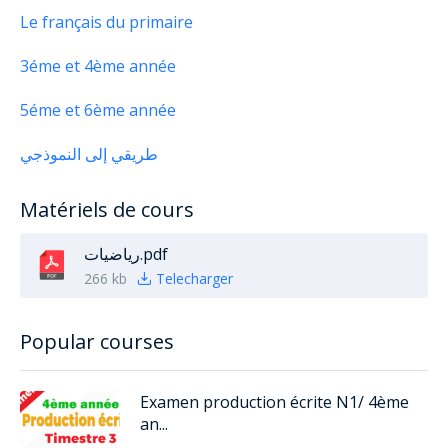
Le français du primaire
3éme et 4ème année
5éme et 6ème année
طريقي إلى النموذجي
Matériels de cours
رياضيات.pdf
266 kb
Telecharger
Popular courses
Examen production écrite N1/ 4ème
an...