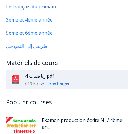
Le français du primaire
3éme et 4ème année
5éme et 6ème année
طريقي إلى النموذجي
Matériels de cours
رياضيات 4.pdf
619 kb
Telecharger
Popular courses
Examen production écrite N1/ 4ème
an...