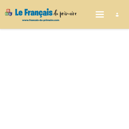
Toggle nav