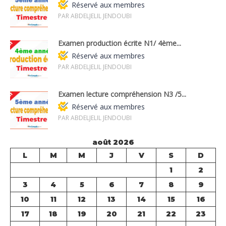
Réservé aux membres
PAR ABDELJELIL JENDOUBI
Examen production écrite N1/ 4ème...
Réservé aux membres
PAR ABDELJELIL JENDOUBI
Examen lecture compréhension N3 /5...
Réservé aux membres
PAR ABDELJELIL JENDOUBI
août 2026
L
M
M
J
V
S
D
1
2
3
4
5
6
7
8
9
10
11
12
13
14
15
16
17
18
19
20
21
22
23