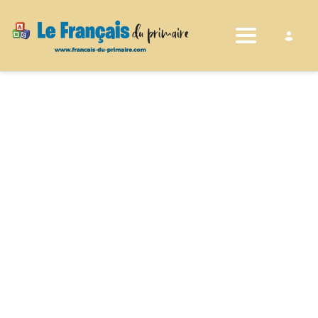
Toggle nav