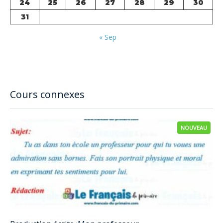
24
25
26
27
28
29
30
31
« Sep
Cours connexes
NOUVEAU