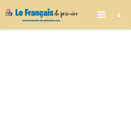
Toggle nav