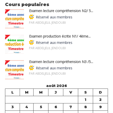
Cours populaires
Examen lecture compréhension N2/ 5...
Réservé aux membres
PAR ABDELJELIL JENDOUBI
Examen production écrite N1/ 4ème...
Réservé aux membres
PAR ABDELJELIL JENDOUBI
Examen lecture compréhension N3 /5...
Réservé aux membres
PAR ABDELJELIL JENDOUBI
août 2026
L
M
M
J
V
S
D
1
2
3
4
5
6
7
8
9