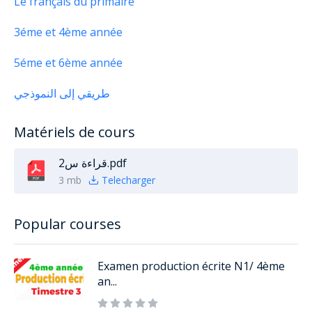
Le français du primaire
3éme et 4ème année
5éme et 6ème année
طريقي إلى النموذجي
Matériels de cours
قراءة س2.pdf
3 mb
Telecharger
Popular courses
Examen production écrite N1/ 4ème
an...