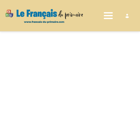
Toggle nav