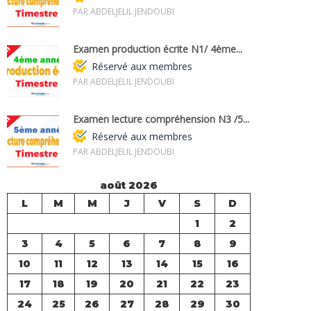
PAR ABDELJELIL JENDOUBI
Examen production écrite N1/ 4ème...
Réservé aux membres
PAR ABDELJELIL JENDOUBI
Examen lecture compréhension N3 /5...
Réservé aux membres
PAR ABDELJELIL JENDOUBI
août 2026
L
M
M
J
V
S
D
1
2
3
4
5
6
7
8
9
10
11
12
13
14
15
16
17
18
19
20
21
22
23
24
25
26
27
28
29
30