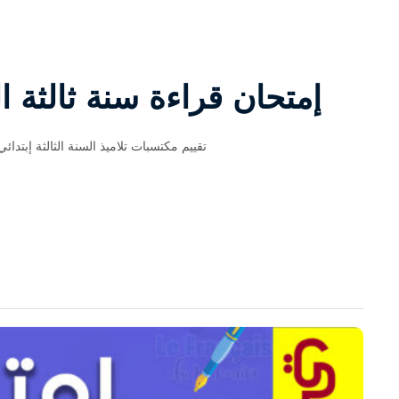
إمتحان قراءة سنة ثالثة ال
تقييم مكتسبات تلاميذ السنة الثالثة إبتدائي