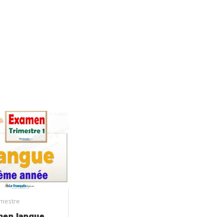
imestre
men langue