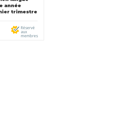
e année
ier trimestre
Réservé
aux
membres