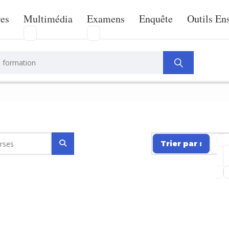
res
Multimédia
Examens
Enquête
Outils En
Trier par :