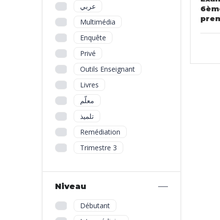
عربي
6èm
prem
Multimédia
Enquête
Privé
Outils Enseignant
Livres
معلّم
تلميذ
Remédiation
Trimestre 3
Niveau
Débutant