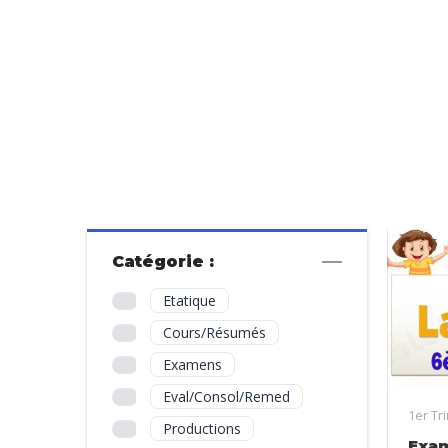
Catégorie :
Etatique
Cours/Résumés
Examens
Eval/Consol/Remed
1er Tr
Productions
Exa