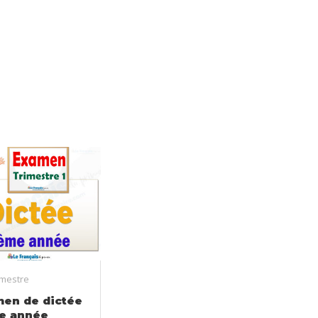
imestre
en de dictée
e année