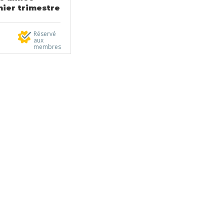
ier trimestre
Réservé
aux
membres