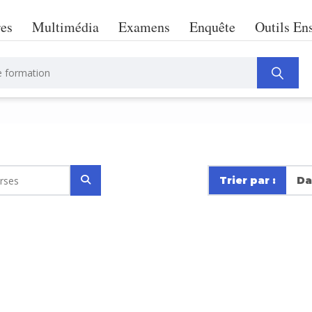
res
Multimédia
Examens
Enquête
Outils En
Trier par :