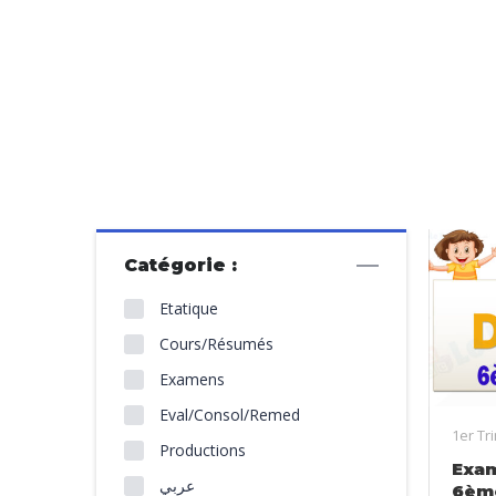
Catégorie :
Etatique
Cours/Résumés
Examens
Eval/Consol/Remed
1er Tr
Productions
Exam
عربي
6èm