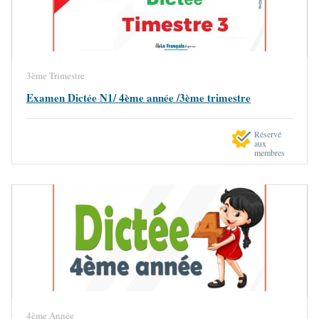
3ème Trimestre
Examen Dictée N1/ 4ème année /3ème trimestre
Réservé
aux
membres
4ème Année