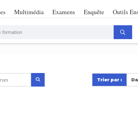
res
Multimédia
Examens
Enquête
Outils En
Trier par :