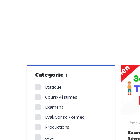
Catégorie :
Etatique
Cours/Résumés
Examens
Eval/Consol/Remed
3ème 
Productions
Exam
عربي
3èm