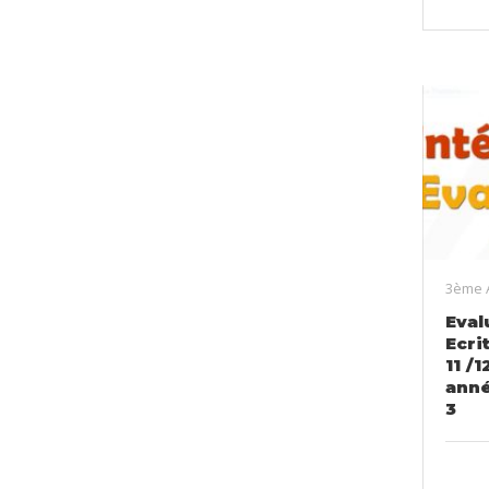
3ème 
Eval
Ecri
11 /
anné
3