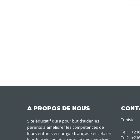
A PROPOS DE NOUS
CONT
Tunisie
Site éducatif qui a pour but d'aider les
parents à améliorer les compétences de
Tel1.: +21
leurs enfants en langue française et cela en
Tel2.: +21
leur fournissant des cours et des exercices