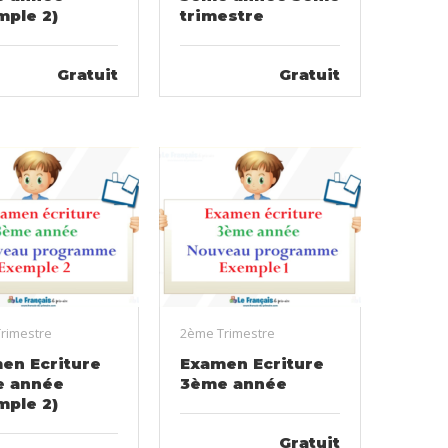
mple 2)
trimestre
Gratuit
Gratuit
rimestre
2ème Trimestre
en Ecriture
Examen Ecriture
 année
3ème année
mple 2)
Gratuit