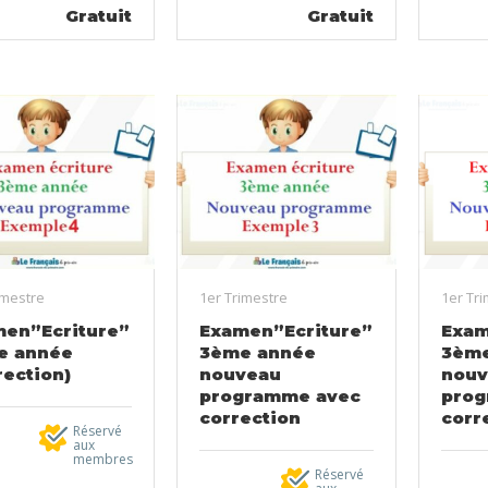
Gratuit
Gratuit
imestre
1er Trimestre
1er Tr
en”Ecriture”
Examen”Ecriture”
Exam
e année
3ème année
3ème
rection)
nouveau
nouv
programme avec
prog
correction
corr
Réservé
aux
membres
Réservé