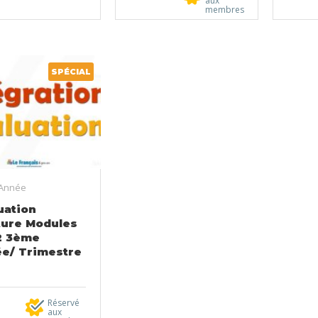
aux
membres
SPÉCIAL
Année
uation
ture Modules
12 3ème
e/ Trimestre
Réservé
aux