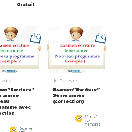
Gratuit
imestre
1er Trimestre
en”Ecriture”
Examen”Ecriture”
 année
3ème année
eau
(correction)
ramme avec
ection
Réservé
aux
membres
Réservé