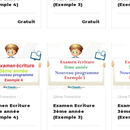
mple 4)
(Exemple 3)
(Exe
Gratuit
Gratuit
Trimestre
2ème Trimestre
2ème T
en Ecriture
Examen Ecriture
Exam
e année
3ème année
3ème
mple 4)
(Exemple 3)
(Exe