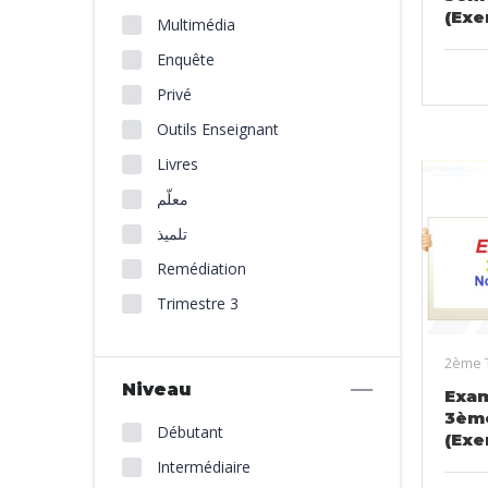
(Exe
Multimédia
Enquête
Privé
Outils Enseignant
Livres
معلّم
تلميذ
Remédiation
Trimestre 3
2ème 
Niveau
Exam
3èm
Débutant
(Exe
Intermédiaire