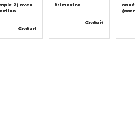
mple 2) avec
trimestre
ann
ection
(cor
Gratuit
Gratuit