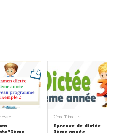
imestre
2ème Trimestre
men
Epreuve de dictée
tée”3ème
3ème année