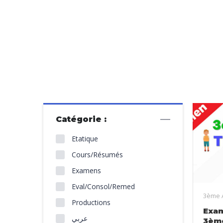
Catégorie :
Etatique
Cours/Résumés
Examens
Eval/Consol/Remed
3ème 
Productions
Exa
عربي
3èm