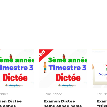
Année
3ème Année
1er Tr
men Dictée
Examen Dictée
Exa
e année
3ème année 3ème
“Dic