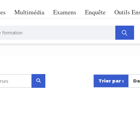
res
Multimédia
Examens
Enquête
Outils En
Trier par :