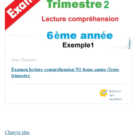
2ème Trimestre
Examen lecture compréhension N1 6eme année /2eme
trimestre
Réservé
aux
membres
Charger plus