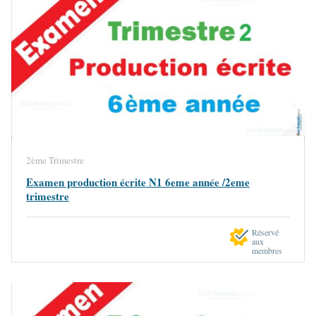
2ème Trimestre
Examen production écrite N1 6eme année /2eme
trimestre
Réservé
aux
membres