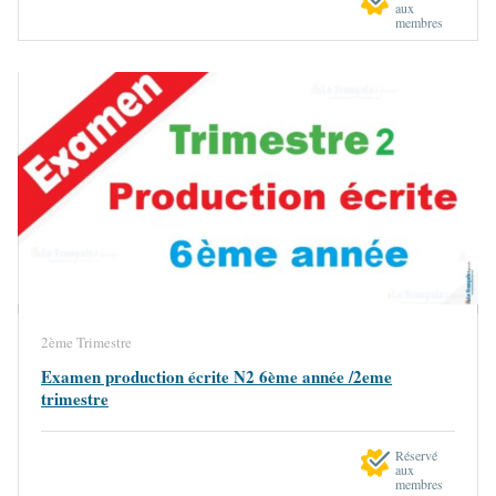
aux
membres
2ème Trimestre
Examen production écrite N2 6ème année /2eme
trimestre
Réservé
aux
membres