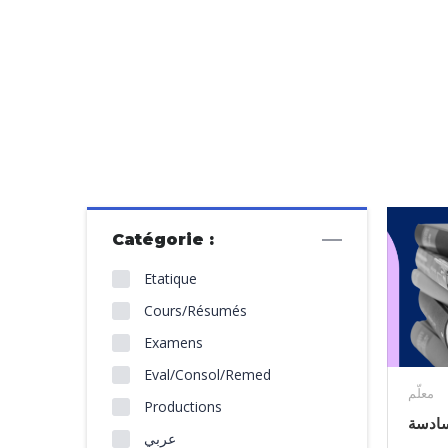
Catégorie :
Etatique
Cours/Résumés
Examens
Eval/Consol/Remed
معلّم
Productions
سادسة
عربي