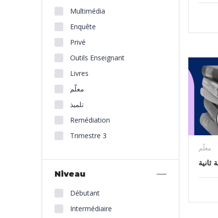
Multimédia
Enquête
Privé
Outils Enseignant
Livres
معلّم
تلميذ
Remédiation
Trimestre 3
معلّم
ثانية
Niveau
Débutant
Intermédiaire