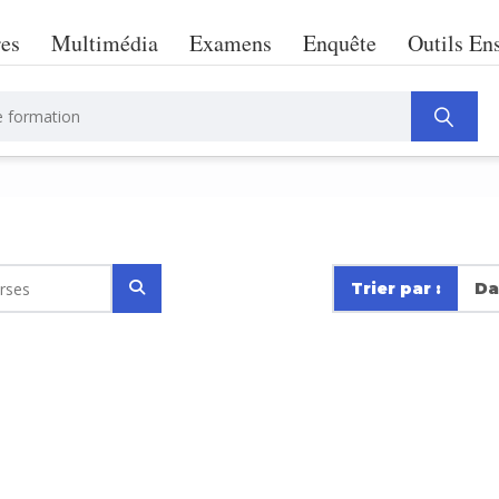
res
Multimédia
Examens
Enquête
Outils En
Trier par :