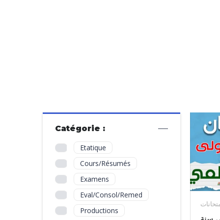
Catégorie :
Etatique
Cours/Résumés
Examens
Eval/Consol/Remed
تحانات
Productions
ي سنة