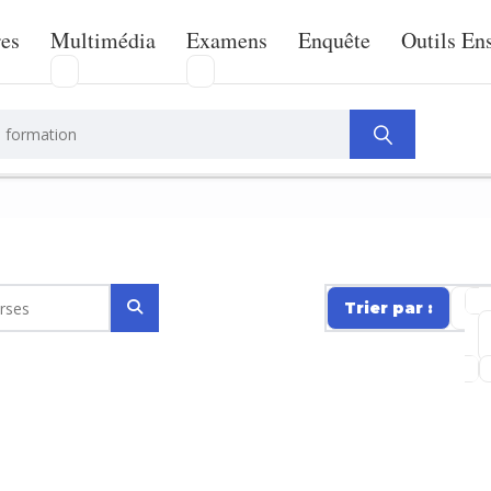
res
Multimédia
Examens
Enquête
Outils En
Trier par :