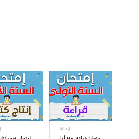
إمتحانات
إ
إمتحان قراءة سنة أولى
إمتحان تعبيركتا